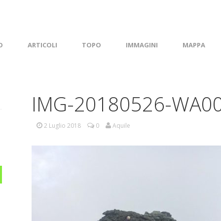
O
ARTICOLI
TOPO
IMMAGINI
MAPPA
IMG-20180526-WA0
2 Luglio 2018
0
Aquile