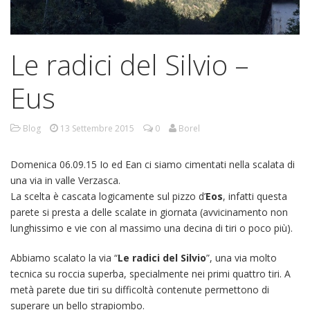
Le radici del Silvio –
Eus
Blog
13 Settembre 2015
0
Borel
Domenica 06.09.15 Io ed Ean ci siamo cimentati nella scalata di
una via in valle Verzasca.
La scelta è cascata logicamente sul pizzo d’
Eos
, infatti questa
parete si presta a delle scalate in giornata (avvicinamento non
lunghissimo e vie con al massimo una decina di tiri o poco più).
Abbiamo scalato la via “
Le radici del Silvio
”, una via molto
tecnica su roccia superba, specialmente nei primi quattro tiri. A
metà parete due tiri su difficoltà contenute permettono di
superare un bello strapiombo.