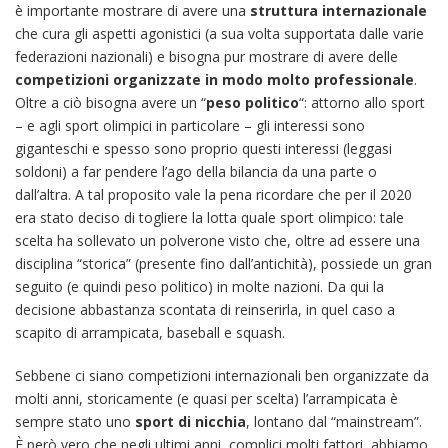
è importante mostrare di avere una
struttura internazionale
che cura gli aspetti agonistici (a sua volta supportata dalle varie
federazioni nazionali) e bisogna pur mostrare di avere delle
competizioni organizzate in modo molto professionale
.
Oltre a ciò bisogna avere un “
peso politico
“: attorno allo sport
– e agli sport olimpici in particolare – gli interessi sono
giganteschi e spesso sono proprio questi interessi (leggasi
soldoni) a far pendere l’ago della bilancia da una parte o
dall’altra. A tal proposito vale la pena ricordare che per il 2020
era stato deciso di togliere la lotta quale sport olimpico: tale
scelta ha sollevato un polverone visto che, oltre ad essere una
disciplina “storica” (presente fino dall’antichità), possiede un gran
seguito (e quindi peso politico) in molte nazioni. Da qui la
decisione abbastanza scontata di reinserirla, in quel caso a
scapito di arrampicata, baseball e squash.
Sebbene ci siano competizioni internazionali ben organizzate da
molti anni, storicamente (e quasi per scelta) l’arrampicata è
sempre stato uno
sport di nicchia
, lontano dal “mainstream”.
È però vero che negli ultimi anni, complici molti fattori, abbiamo