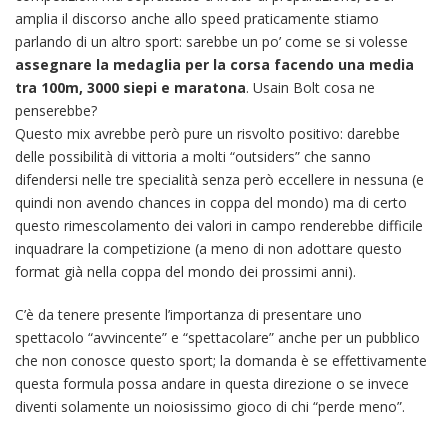
amplia il discorso anche allo speed praticamente stiamo
parlando di un altro sport: sarebbe un po’ come se si volesse
assegnare la medaglia per la corsa facendo una media
tra 100m, 3000 siepi e maratona
. Usain Bolt cosa ne
penserebbe?
Questo mix avrebbe però pure un risvolto positivo: darebbe
delle possibilità di vittoria a molti “outsiders” che sanno
difendersi nelle tre specialità senza però eccellere in nessuna (e
quindi non avendo chances in coppa del mondo) ma di certo
questo rimescolamento dei valori in campo renderebbe difficile
inquadrare la competizione (a meno di non adottare questo
format già nella coppa del mondo dei prossimi anni).
C’è da tenere presente l’importanza di presentare uno
spettacolo “avvincente” e “spettacolare” anche per un pubblico
che non conosce questo sport; la domanda è se effettivamente
questa formula possa andare in questa direzione o se invece
diventi solamente un noiosissimo gioco di chi “perde meno”.