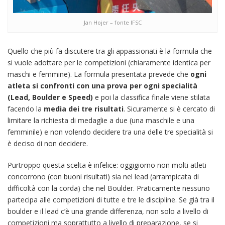
Jan Hojer – fonte IFSC
Quello che più fa discutere tra gli appassionati è la formula che
si vuole adottare per le competizioni (chiaramente identica per
maschi e femmine). La formula presentata prevede che
ogni
atleta si confronti con una prova per ogni specialità
(Lead, Boulder e Speed)
e poi la classifica finale viene stilata
facendo la
media dei tre risultati
. Sicuramente si è cercato di
limitare la richiesta di medaglie a due (una maschile e una
femminile) e non volendo decidere tra una delle tre specialità si
è deciso di non decidere.
Purtroppo questa scelta è infelice: oggigiorno non molti atleti
concorrono (con buoni risultati) sia nel lead (arrampicata di
difficoltà con la corda) che nel Boulder. Praticamente nessuno
partecipa alle competizioni di tutte e tre le discipline. Se già tra il
boulder e il lead c’è una grande differenza, non solo a livello di
competizioni ma soprattutto a livello di preparazione, se si