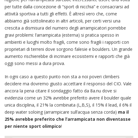
per tutte dalla concezione di “sport di nicchia” e consacrarsi ad
attività sportiva a tutti gli effetti. È altresì vero che, come
abbiamo già sottolineato in altri articoli, per certi versi una
crescita a dismisura del numero degli arrampicatori porrebbe
gravi problemi: l’arrampicata (esterna) si pratica spesso in
ambienti e luoghi molto fragili, come sono fragili i rapporti con
proprietari di terreni dove sorgono falesie e boulders. Un grande
aumento rischierebbe di incrinare ecosistemi e rapporti che già
oggi sono messi a dura prova.
In ogni caso a questo punto non sta a noi poveri climbers
decidere ma dovremo giusto accettare il responso del CIO. Vale
ancora la pena citare il sondaggio fatto da 8a.nu dove si
evidenzia come un 32% avrebbe preferito avere il boulder quale
unica disciplina, il 21% la combinata (L,B,S), il 15% il lead, il 6% il
deep water soloing (arrampicare sull’acqua senza corda)
ma il
25% avrebbe preferito che l’arrampicata non diventasse
per niente sport olimpico
!