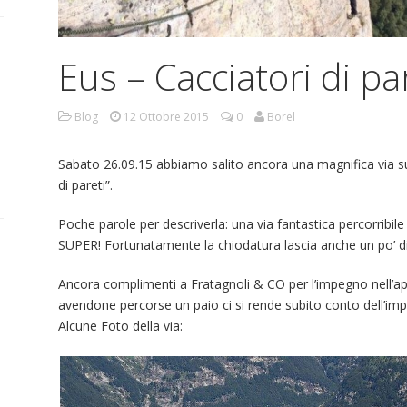
Eus – Cacciatori di pa
Blog
12 Ottobre 2015
0
Borel
Sabato 26.09.15 abbiamo salito ancora una magnifica via sul
di pareti”.
Poche parole per descriverla: una via fantastica percorribil
SUPER! Fortunatamente la chiodatura lascia anche un po’ di 
Ancora complimenti a Fratagnoli & CO per l’impegno nell’aprir
avendone percorse un paio ci si rende subito conto dell’i
Alcune Foto della via: