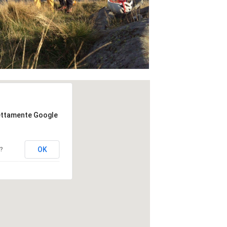
rettamente Google
OK
b?