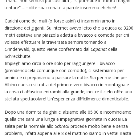
“mah… non sembra poi così alta”, “si potrebbe in futuro magari
tentare” … solite spacconate a parole insomma eheheh!
Carichi come dei muli (o forse asini) ci incamminiamo in
direzione dei giganti. Su internet avevo letto che a quota ca.3200
metri esisteva una piazzola adatta a bivacco e comoda per chi
volesse effettuare la traversata sempre tornando a
Grindenwald, questo viene confermato dal
Capanat
della
Schreckhütte.
Impieghiamo circa 6 ore solo per raggiungere il bivacco
(prendendocela comunque con comodo); ci sistemiamo per
benino e ci prepariamo a passare la notte. Sia per me che per
Albino questo si tratta del primo e vero bivacco in montagna e
la cosa ci affascina entrambi alla grande; inoltre il cielo offre una
stellata spettacolare! Un’esperienza difficilmente dimenticabile.
Dopo una dormita da ghiri ci alziamo alle 05:00 e incominciamo
quella che sarà una lunga e impegnativa giornata in quota! La
salita per la normale allo
Schreck
procede molto bene e senza
problemi, infatti appena alle 8 del mattino siamo in vetta! Basta