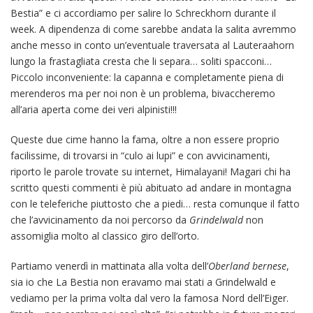
Bestia” e ci accordiamo per salire lo Schreckhorn durante il
week. A dipendenza di come sarebbe andata la salita avremmo
anche messo in conto un’eventuale traversata al Lauteraahorn
lungo la frastagliata cresta che li separa… soliti spacconi…
Piccolo inconveniente: la capanna e completamente piena di
merenderos ma per noi non è un problema, bivaccheremo
all’aria aperta come dei veri alpinisti!!!
Queste due cime hanno la fama, oltre a non essere proprio
facilissime, di trovarsi in “culo ai lupi” e con avvicinamenti,
riporto le parole trovate su internet, Himalayani! Magari chi ha
scritto questi commenti è più abituato ad andare in montagna
con le teleferiche piuttosto che a piedi… resta comunque il fatto
che l’avvicinamento da noi percorso da
Grindelwald
non
assomiglia molto al classico giro dell’orto.
Partiamo venerdì in mattinata alla volta dell’
Oberland bernese
,
sia io che La Bestia non eravamo mai stati a Grindelwald e
vediamo per la prima volta dal vero la famosa Nord dell’Eiger.