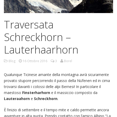
Traversata
Schreckhorn –
Lauterhaarhorn
Blog
16 Ottobre 2016
3
Borel
Qualunque Ticinese amante della montagna avrà sicuramente
provato stupore percorrendo il passo della Nüfenen ed in cima
trovarsi davanti i colossi delle alpi Bernesi! In particolare il
maestoso
Finsterharhorn
e il massiccio composto da
Lauteraahorn
e
Schreckhorn
.
È l’inizio di settembre e il tempo mite e caldo permette ancora
avventure in alta quota. Prendo contatto con l’amico Albino “La