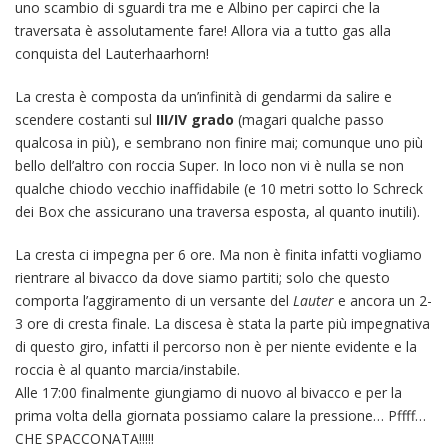
uno scambio di sguardi tra me e Albino per capirci che la
traversata è assolutamente fare! Allora via a tutto gas alla
conquista del Lauterhaarhorn!
La cresta è composta da un’infinità di gendarmi da salire e
scendere costanti sul
III/IV grado
(magari qualche passo
qualcosa in più), e sembrano non finire mai; comunque uno più
bello dell’altro con roccia Super. In loco non vi è nulla se non
qualche chiodo vecchio inaffidabile (e 10 metri sotto lo Schreck
dei Box che assicurano una traversa esposta, al quanto inutili).
La cresta ci impegna per 6 ore. Ma non è finita infatti vogliamo
rientrare al bivacco da dove siamo partiti; solo che questo
comporta l’aggiramento di un versante del
Lauter
e ancora un 2-
3 ore di cresta finale. La discesa è stata la parte più impegnativa
di questo giro, infatti il percorso non è per niente evidente e la
roccia è al quanto marcia/instabile.
Alle 17:00 finalmente giungiamo di nuovo al bivacco e per la
prima volta della giornata possiamo calare la pressione… Pffff…
CHE SPACCONATA!!!!!